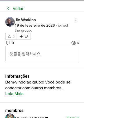
Voltar
Jin Watkins
19 de fevereiro de 2026
·
joined
the group.
0
0
6
댓글을 입력하세요.
Informações
Bem-vindo ao grupo! Você pode se
conectar com outros membros
...
Leia Mais
membros